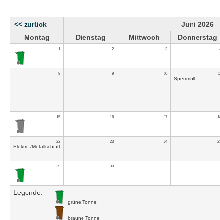
<< zurück
Juni 2026
Montag
Dienstag
Mittwoch
Donnerstag
1
2
3
8
9
10
1
Sperrmüll
15
16
17
1
22
23
24
2
Elektro-/Metallschrott
29
30
Legende:
grüne Tonne
braune Tonne