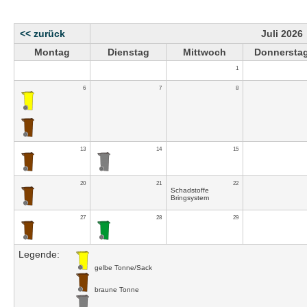
<< zurück
Juli 2026
Montag
Dienstag
Mittwoch
Donnersta
1
6
7
8
13
14
15
20
21
22
Schadstoffe
Bringsystem
27
28
29
Legende:
gelbe Tonne/Sack
braune Tonne