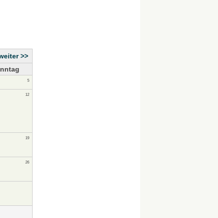
weiter >>
nntag
5
12
19
26