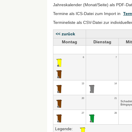
Jahreskalender (Monat/Seite) als PDF-Da
Termine als ICS-Datei zum Import in
Term
Termineliste als CSV-Datei zur individuell
<< zurück
Montag
Dienstag
Mi
6
7
13
14
20
21
Schadst
Bringsy
27
28
Legende: