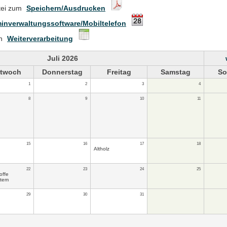
tei zum
Speichern/Ausdrucken
inverwaltungssoftware/Mobiltelefon
en
Weiterverarbeitung
Juli 2026
ttwoch
Donnerstag
Freitag
Samstag
So
1
2
3
4
8
9
10
11
15
16
17
18
Altholz
22
23
24
25
offe
stem
29
30
31