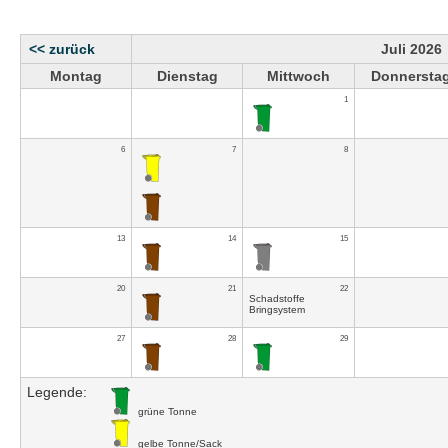
<< zurück
Juli 2026
Montag
Dienstag
Mittwoch
Donnersta
1
6
7
8
13
14
15
20
21
22
Schadstoffe
Bringsystem
27
28
29
Legende:
grüne Tonne
gelbe Tonne/Sack