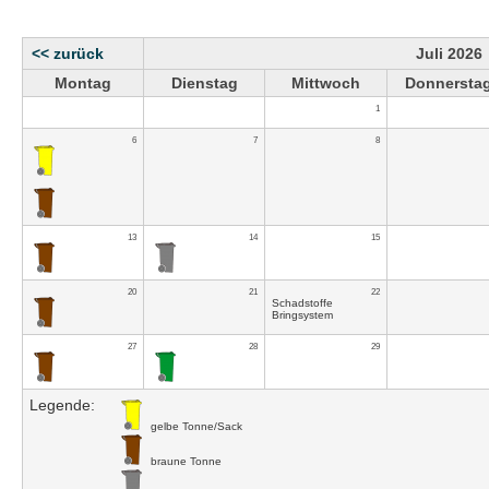
<< zurück
Juli 2026
Montag
Dienstag
Mittwoch
Donnersta
1
6
7
8
13
14
15
20
21
22
Schadstoffe
Bringsystem
27
28
29
Legende:
gelbe Tonne/Sack
braune Tonne