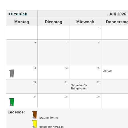
<< zurück
Juli 2026
Montag
Dienstag
Mittwoch
Donnersta
1
6
7
8
13
14
15
Altholz
20
21
22
Schadstoffe
Bringsystem
27
28
29
Legende:
braune Tonne
gelbe Tonne/Sack