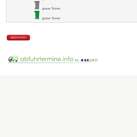
graue Tonne
grüne Tonne
abbrechen