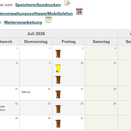
tei zum
Speichern/Ausdrucken
inverwaltungssoftware/Mobiltelefon
en
Weiterverarbeitung
Juli 2026
ttwoch
Donnerstag
Freitag
Samstag
So
1
2
3
4
8
9
10
11
15
16
17
18
Altholz
22
23
24
25
offe
stem
29
30
31