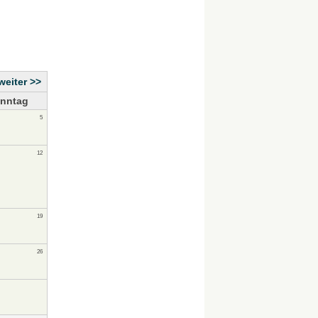
weiter >>
nntag
5
12
19
26