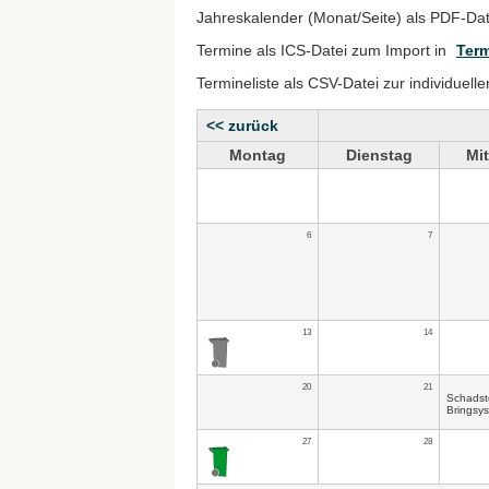
Jahreskalender (Monat/Seite) als PDF-Da
Termine als ICS-Datei zum Import in
Term
Termineliste als CSV-Datei zur individuell
<< zurück
Montag
Dienstag
Mi
6
7
13
14
20
21
Schadst
Bringsy
27
28