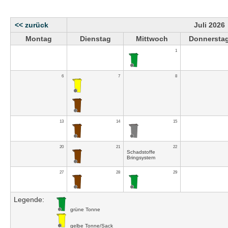
<< zurück
Juli 2026
Montag
Dienstag
Mittwoch
Donnersta
1
6
7
8
13
14
15
20
21
22
Schadstoffe
Bringsystem
27
28
29
Legende:
grüne Tonne
gelbe Tonne/Sack