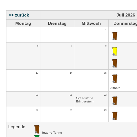
<< zurück
Juli 2026
Montag
Dienstag
Mittwoch
Donnersta
1
6
7
8
13
14
15
Altholz
20
21
22
Schadstoffe
Bringsystem
27
28
29
Legende:
braune Tonne