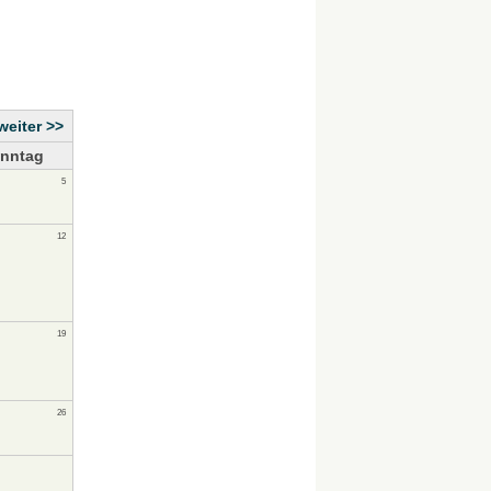
weiter >>
nntag
5
12
19
26