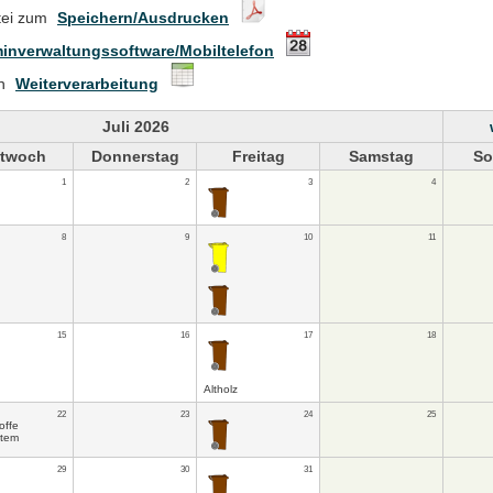
tei zum
Speichern/Ausdrucken
inverwaltungssoftware/Mobiltelefon
en
Weiterverarbeitung
Juli 2026
ttwoch
Donnerstag
Freitag
Samstag
So
1
2
3
4
8
9
10
11
15
16
17
18
Altholz
22
23
24
25
offe
stem
29
30
31