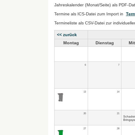
Jahreskalender (Monat/Seite) als PDF-Da
Termine als ICS-Datei zum Import in
Term
Termineliste als CSV-Datei zur individuell
<< zurück
Montag
Dienstag
Mi
6
7
13
14
20
21
Schadst
Bringsy
27
28