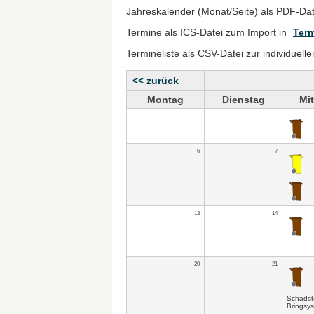
Jahreskalender (Monat/Seite) als PDF-Da
Termine als ICS-Datei zum Import in
Term
Termineliste als CSV-Datei zur individuell
<< zurück
Montag
Dienstag
Mi
6
7
13
14
20
21
Schadst
Bringsy