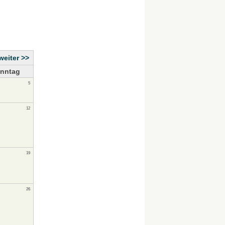
weiter >>
nntag
5
12
19
26