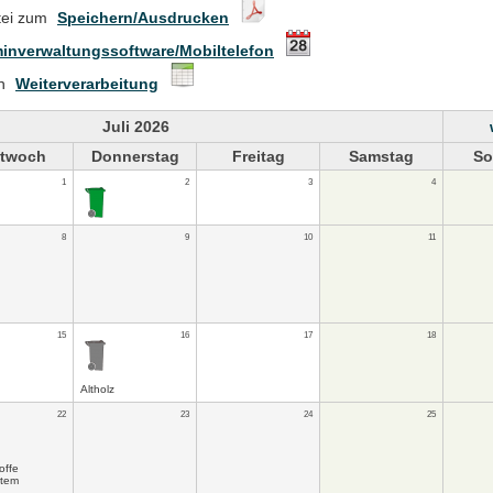
tei zum
Speichern/Ausdrucken
inverwaltungssoftware/Mobiltelefon
en
Weiterverarbeitung
Juli 2026
ttwoch
Donnerstag
Freitag
Samstag
So
1
2
3
4
8
9
10
11
15
16
17
18
Altholz
22
23
24
25
offe
stem