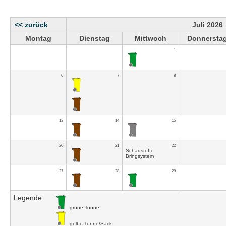
<< zurück
Juli 2026
Montag
Dienstag
Mittwoch
Donnersta
1
6
7
8
13
14
15
20
21
22
Schadstoffe
Bringsystem
27
28
29
Legende:
grüne Tonne
gelbe Tonne/Sack