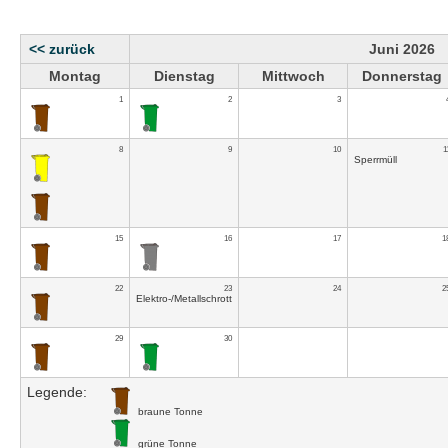
<< zurück
Juni 2026
Montag
Dienstag
Mittwoch
Donnerstag
1
2
3
8
9
10
1
Sperrmüll
15
16
17
1
22
23
24
2
Elektro-/Metallschrott
29
30
Legende:
braune Tonne
grüne Tonne