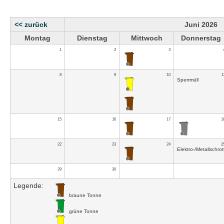
<< zurück
Juni 2026
Montag
Dienstag
Mittwoch
Donnerstag
1
2
3
8
9
10
1
Sperrmüll
15
16
17
1
22
23
24
2
Elektro-/Metallschrot
29
30
Legende:
braune Tonne
grüne Tonne