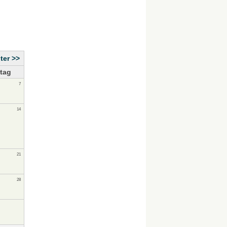
ter >>
tag
7
14
21
28