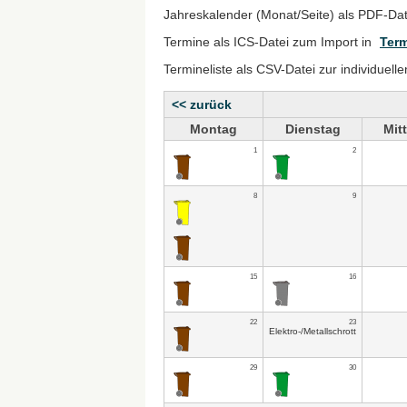
Jahreskalender (Monat/Seite) als PDF-Da
Termine als ICS-Datei zum Import in
Term
Termineliste als CSV-Datei zur individuell
<< zurück
Montag
Dienstag
Mit
1
2
8
9
15
16
22
23
Elektro-/Metallschrott
29
30