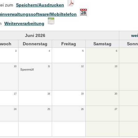
tei zum
Speichern/Ausdrucken
inverwaltungssoftware/Mobiltelefon
en
Weiterverarbeitung
Juni 2026
wei
twoch
Donnerstag
Freitag
Samstag
Sonn
3
4
5
6
10
11
12
13
Sperrmüll
17
18
19
20
24
25
26
27