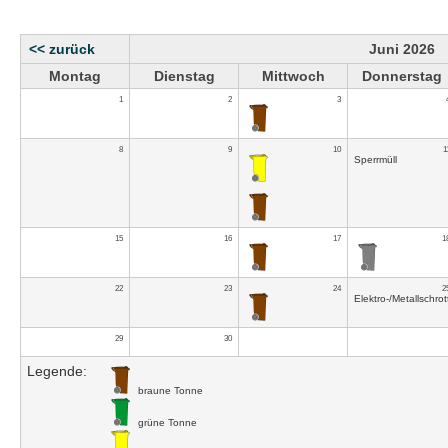
<< zurück
Juni 2026
Montag
Dienstag
Mittwoch
Donnerstag
1
2
3
8
9
10
1
Sperrmüll
15
16
17
1
22
23
24
2
Elektro-/Metallschrot
29
30
Legende:
braune Tonne
grüne Tonne