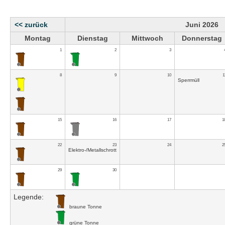
<< zurück
Juni 2026
Montag
Dienstag
Mittwoch
Donnerstag
1
2
3
8
9
10
1
Sperrmüll
15
16
17
1
22
23
24
2
Elektro-/Metallschrott
29
30
Legende:
braune Tonne
grüne Tonne