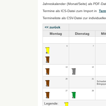
Jahreskalender (Monat/Seite) als PDF-Da
Termine als ICS-Datei zum Import in
Term
Termineliste als CSV-Datei zur individuell
<< zurück
Montag
Dienstag
Mi
6
7
13
14
20
21
Schadst
Bringsy
27
28
Legende: