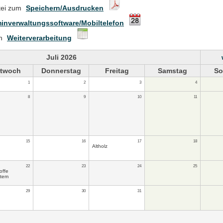
tei zum
Speichern/Ausdrucken
inverwaltungssoftware/Mobiltelefon
en
Weiterverarbeitung
Juli 2026
ttwoch
Donnerstag
Freitag
Samstag
So
1
2
3
4
8
9
10
11
15
16
17
18
Altholz
22
23
24
25
offe
stem
29
30
31