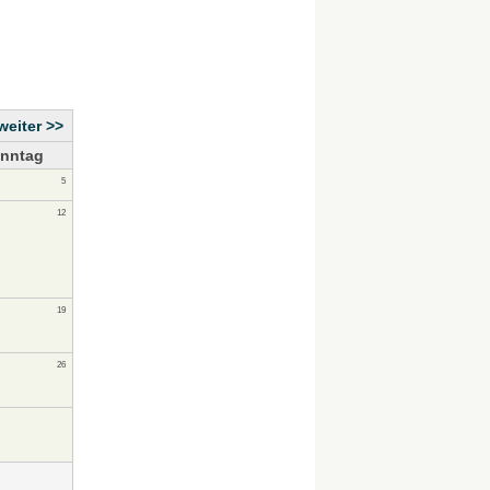
weiter >>
nntag
5
12
19
26