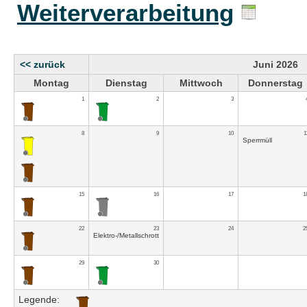
Weiterverarbeitung
<< zurück
Juni 2026
Montag
Dienstag
Mittwoch
Donnerstag
1
2
3
8
9
10
1
Sperrmüll
15
16
17
1
22
23
24
2
Elektro-/Metallschrott
29
30
Legende: